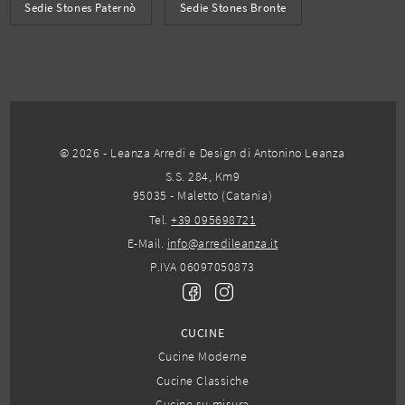
Sedie Stones Paternò
Sedie Stones Bronte
© 2026 - Leanza Arredi e Design di Antonino Leanza
S.S. 284, Km9
95035 - Maletto (Catania)
Tel.
+39 095698721
E-Mail.
info@arredileanza.it
P.IVA 06097050873
CUCINE
Cucine Moderne
Cucine Classiche
Cucine su misura