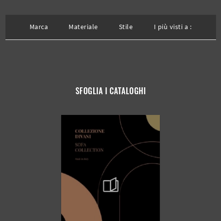
Marca
Materiale
Stile
I più visti a :
SFOGLIA I CATALOGHI