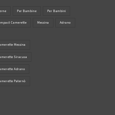
erne
Per Bambine
Per Bambini
ompact Camerette
Messina
Adrano
amerette Messina
amerette Siracusa
amerette Adrano
amerette Paternò