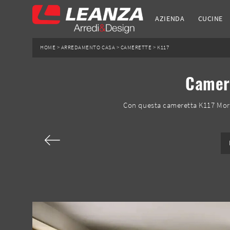
AZIENDA
CUCINE
HOME
>
ARREDAMENTO CASA
>
CAMERETTE
>
K117
Camere
Con questa cameretta K117 More