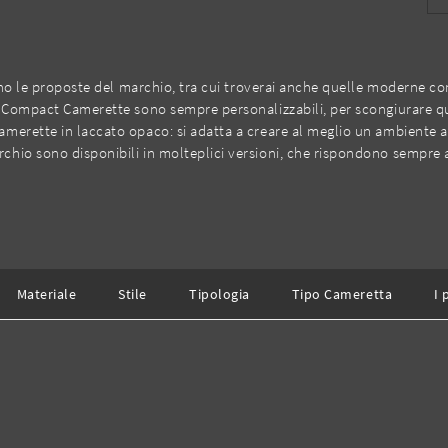
zano le proposte del marchio, tra cui troverai anche quelle moderne com
i Compact Camerette sono sempre personalizzabili, per scongiurare qual
merette in laccato opaco: si adatta a creare al meglio un ambiente a
hio sono disponibili in molteplici versioni, che rispondono sempre al
Materiale
Stile
Tipologia
Tipo Cameretta
I 