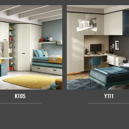
K105
Y111