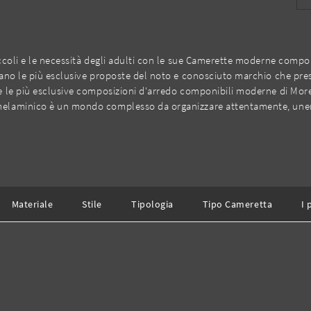
coli e le necessità degli adulti con le sue Camerette moderne componibi
tano le più esclusive proposte del noto e conosciuto marchio che pr
 le più esclusive composizioni d'arredo componibili moderne di Moret
melaminico è un mondo complesso da organizzare attentamente, unend
Materiale
Stile
Tipologia
Tipo Cameretta
I 