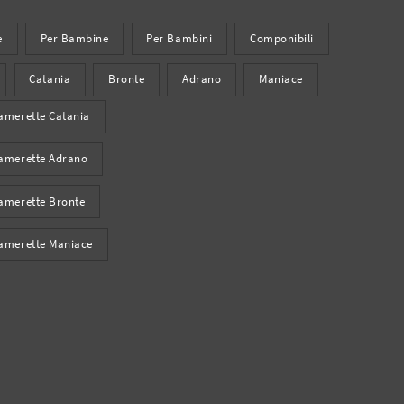
e
Per Bambine
Per Bambini
Componibili
Catania
Bronte
Adrano
Maniace
amerette Catania
amerette Adrano
amerette Bronte
amerette Maniace