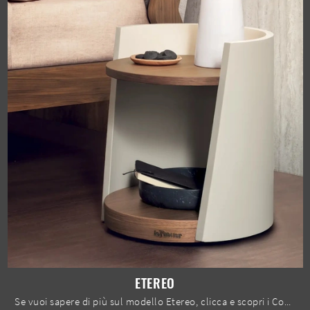
ETEREO
Se vuoi sapere di più sul modello Etereo, clicca e scopri i Comodini e comò Le Fablier ideali per la tua camera da letto.