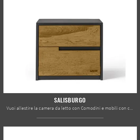
SALISBURGO
Vuoi allestire la camera da letto con Comodini e mobili con cassetti di Le Fablier? Ti presentiamo il modello Salisburgo in legno per spazi moderni.