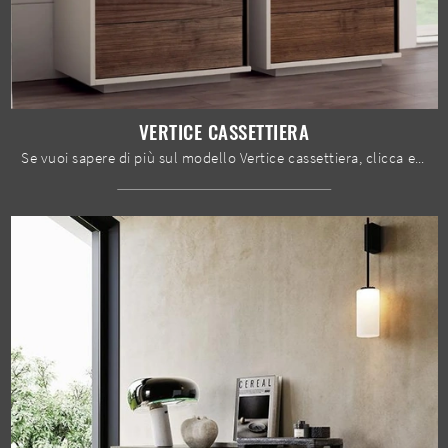
VERTICE CASSETTIERA
Se vuoi sapere di più sul modello Vertice cassettiera, clicca e scopri i Comodini e comò Le Fablier ideali per la tua zona del riposo.