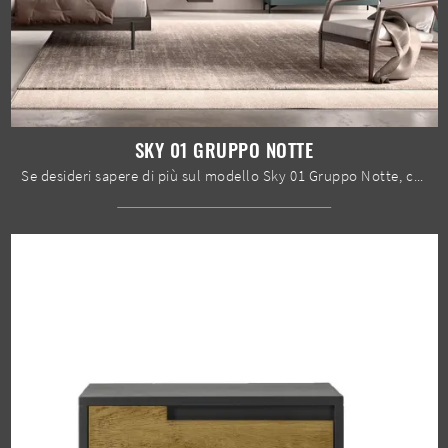
SKY 01 GRUPPO NOTTE
Se desideri sapere di più sul modello Sky 01 Gruppo Notte, clicca e scopri i Comodini e comò Spar ideali per la tua zona notte.