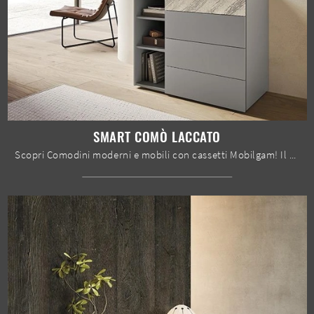
SMART COMÒ LACCATO
Scopri Comodini moderni e mobili con cassetti Mobilgam! Il modello Smart Comò Laccato costruito in laccato opaco è il miglior acquisto.