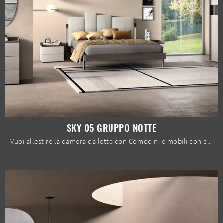
SKY 05 GRUPPO NOTTE
Vuoi allestire la camera da letto con Comodini e mobili con cassetti di Spar? Ti presentiamo il modello Sky 05 Gruppo Notte in melaminico per spazi ...