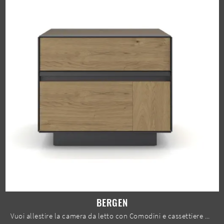
BERGEN
Vuoi allestire la camera da letto con Comodini e cassettiere di Le Fablier? Ecco qui il modello Bergen in legno per spazi moderni.