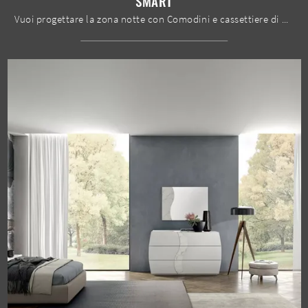
SMART
Vuoi progettare la zona notte con Comodini e cassettiere di Mobilgam? Eccoti il modello Smart in laccato opaco per spazi moderni.