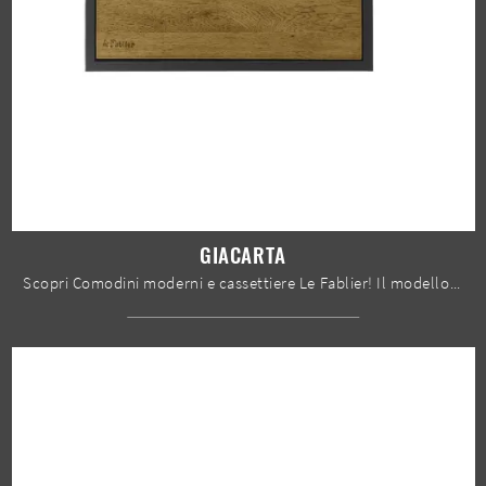
GIACARTA
Scopri Comodini moderni e cassettiere Le Fablier! Il modello Giacarta realizzato in legno è la soluzione ottimale.