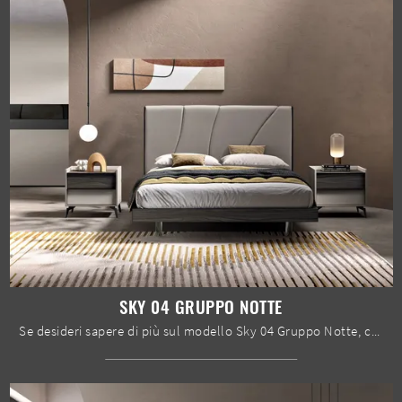
SKY 04 GRUPPO NOTTE
Se desideri sapere di più sul modello Sky 04 Gruppo Notte, clicca e scopri i Comodini e comò Spar ideali per la tua zona notte.