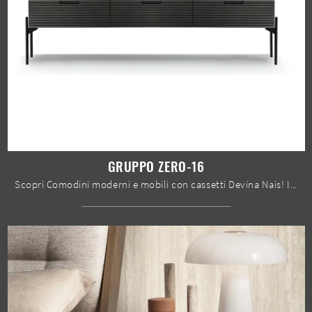
GRUPPO ZERO-16
Scopri Comodini moderni e mobili con cassetti Devina Nais! Il modello Gruppo Zero-16 realizzato in legno è l'acquisto perfetto.