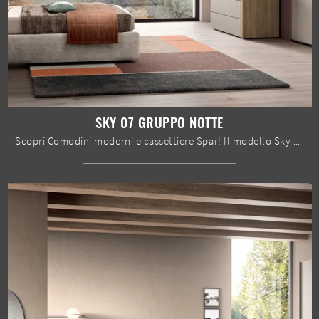
SKY 07 GRUPPO NOTTE
Scopri Comodini moderni e cassettiere Spar! Il modello Sky 07 Gruppo Notte costruito in melaminico è la scelta ideale.