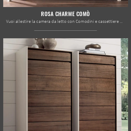
ROSA CHARME COMÒ
Vuoi allestire la camera da letto con Comodini e cassettiere di Le Fablier? Ecco qui il modello Rosa Charme Comò in laccato opaco per spazi moderni.