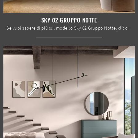
SKY 02 GRUPPO NOTTE
Se vuoi sapere di più sul modello Sky 02 Gruppo Notte, clicca e scopri i Comodini e comò Spar ideali per la tua zona notte.